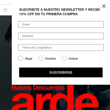
Ir al contenido
6 CUOTAS SIN INTERÉS A PARTIR DE $200.000
SUSCRIBITE A NUESTRO NEWSLETTER Y RECIBÍ
10% OFF EN TU PRIMERA COMPRA
Email
Nombre
Mujer
Hombre
Ambos
SUSCRIBIRSE