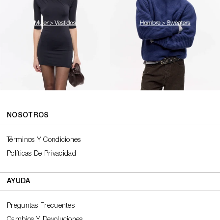
ROPA
DE
NOSOTROS
MODA
Términos Y Condiciones
OTOÑO
Políticas De Privacidad
INVIERNO
2026
AYUDA
|
AY
Preguntas Frecuentes
Cambios Y Devoluciones