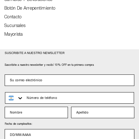
NOT
Botón De Arrepentimiento
DEAD
Contacto
COLECCIONES
Sucursales
PARA
Mayorista
HOMBRE
COLECCIONES
SUSCRIBITE A NUESTRO NEWSLETTER
PARA
Suscribite a nuestro newsletter y recibí 10% OFF en tu primera compra
MUJER
email
ACCESORIOS
Y
whatsapp
COMPLEMENTOS
Nombre
Apellido
COMPRA
EN
Fecha de cumpleaños:
nacimiento
6