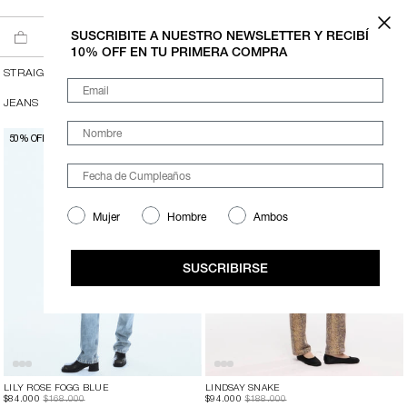
Ir al contenido
6 CUOTAS SIN INTERÉS A PARTIR DE $200.000
SUSCRIBITE A NUESTRO NEWSLETTER Y RECIBÍ
10% OFF EN TU PRIMERA COMPRA
STRAIGHT
Email
JEANS
FLARE
WIDE
BOOTCUT
SLIM
SKIRTS
Nombre
50% OFF
50% OFF
Mujer
Hombre
Ambos
SUSCRIBIRSE
LILY ROSE FOGG BLUE
LINDSAY SNAKE
$84.000
$168.000
$94.000
$188.000