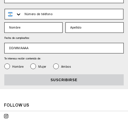
whatsapp
Nombre
Apellido
Fecha de cumpleaños:
nacimiento
Te interesa recibir contenido de:
Genero
Hombre
Mujer
Ambos
SUSCRIBIRSE
FOLLOW US
Instagram