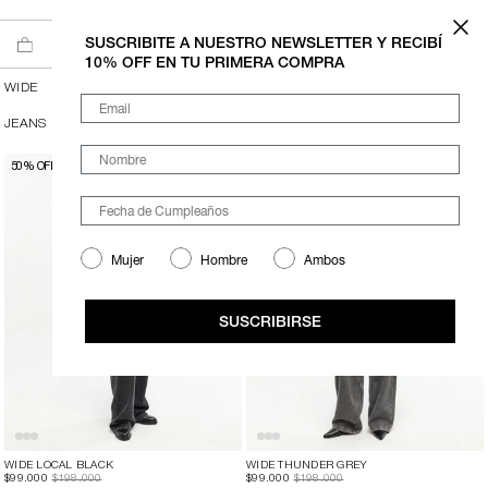
Ir al contenido
6 CUOTAS SIN INTERÉS A PARTIR DE $200.000
SUSCRIBITE A NUESTRO NEWSLETTER Y RECIBÍ
10% OFF EN TU PRIMERA COMPRA
WIDE
Email
JEANS
FLARE
STRAIGHT
BOOTCUT
SLIM
SKIRTS
Nombre
50% OFF
50% OFF
Mujer
Hombre
Ambos
SUSCRIBIRSE
WIDE LOCAL BLACK
WIDE THUNDER GREY
$99.000
$198.000
$99.000
$198.000