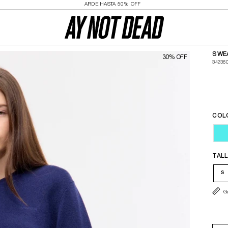
ENVÍOS GRATIS A PARTIR DE $200.000
SWEA
30% OFF
34236
COL
T
TAL
S
Gu