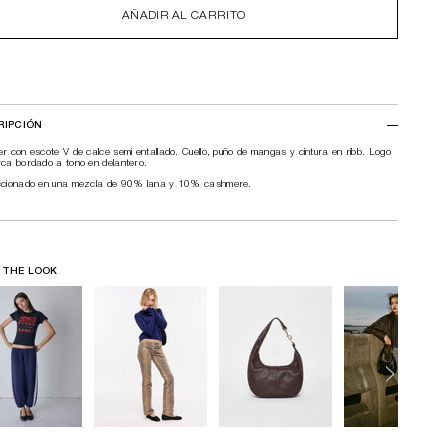
AÑADIR AL CARRITO
RIPCIÓN
r con escote V de calce semi entallado. Cuello, puño de mangas y cintura en ribb. Logo
ca bordado a tono en delantero.
ccionado en una mezcla de 90% lana y 10% cashmere.
 THE LOOK