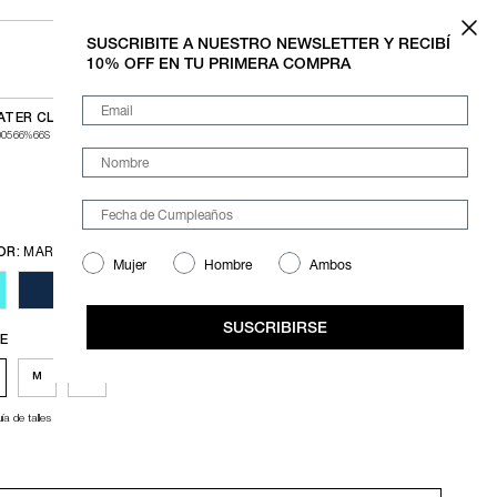
SUSCRIBITE A NUESTRO NEWSLETTER Y RECIBÍ
BUSCAR
10% OFF EN TU PRIMERA COMPRA
Email
TER CLASSIC V
$196.000
$280.000
00566%66S
6 CUOTAS SIN INTERÉS A PARTIR DE $200.000 $32.667
Nombre
Precio sin Impuestos Nacionales:
$231.405
OR:
MARINO
Mujer
Hombre
Ambos
URQUESA
MARINO
SUSCRIBIRSE
LE
M
L
ía de talles