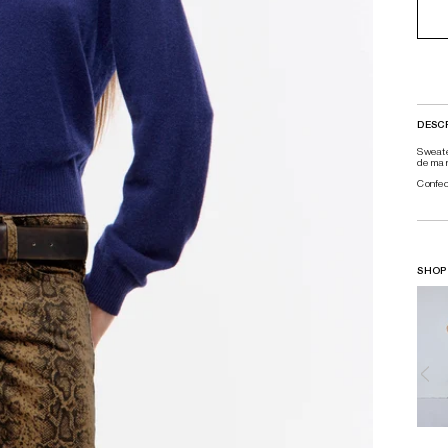
DESC
Sweate
de mar
Confe
SHOP