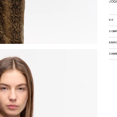
JOG
FIT
COMP
ENVÍ
CAMB